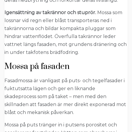
deras nedbrytning och förkortar deras livslängd.
Igensättning av takrännor och stuprör.
Mossa som
lossnar vid regn eller blåst transporteras ned i
takrännorna och bildar kompakta pluggar som
hindrar vattenflödet. Överfulla takrännor leder
vattnet längs fasaden, mot grundens dränering och
in under takfotens brädfodring.
Mossa på fasaden
Fasadmossa är vanligast på puts- och tegelfasader i
fuktutsatta lägen och ger en liknande
skadeprocess som på taket – men med den
skillnaden att fasaden är mer direkt exponerad mot
blåst och mekanisk påverkan.
Mossa på puts tränger in i putsens porositet och