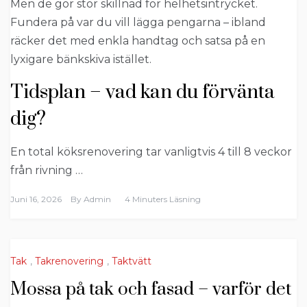
Men de gör stor skillnad för helhetsintrycket.
Fundera på var du vill lägga pengarna – ibland
räcker det med enkla handtag och satsa på en
lyxigare bänkskiva istället.
Tidsplan – vad kan du förvänta
dig?
En total köksrenovering tar vanligtvis 4 till 8 veckor
från rivning …
Juni 16, 2026
By
Admin
4 Minuters Läsning
Tak
,
Takrenovering
,
Taktvätt
Mossa på tak och fasad – varför det