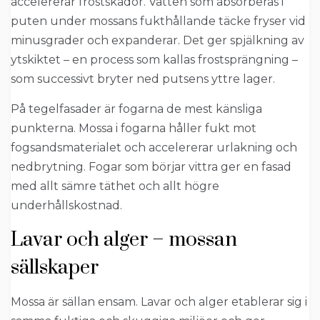
accelererar frostskador. Vatten som absorberas i
puten under mossans fukthållande täcke fryser vid
minusgrader och expanderar. Det ger spjälkning av
ytskiktet – en process som kallas frostsprängning –
som successivt bryter ned putsens yttre lager.
På tegelfasader är fogarna de mest känsliga
punkterna. Mossa i fogarna håller fukt mot
fogsandsmaterialet och accelererar urlakning och
nedbrytning. Fogar som börjar vittra ger en fasad
med allt sämre täthet och allt högre
underhållskostnad.
Lavar och alger – mossan
sällskaper
Mossa är sällan ensam. Lavar och alger etablerar sig i