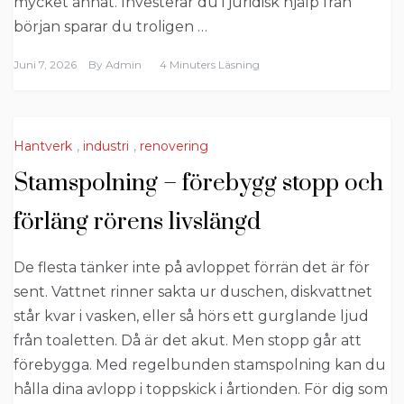
mycket annat. Investerar du i juridisk hjälp från
början sparar du troligen …
Juni 7, 2026
By
Admin
4 Minuters Läsning
Hantverk
,
industri
,
renovering
Stamspolning – förebygg stopp och
förläng rörens livslängd
De flesta tänker inte på avloppet förrän det är för
sent. Vattnet rinner sakta ur duschen, diskvattnet
står kvar i vasken, eller så hörs ett gurglande ljud
från toaletten. Då är det akut. Men stopp går att
förebygga. Med regelbunden stamspolning kan du
hålla dina avlopp i toppskick i årtionden. För dig som