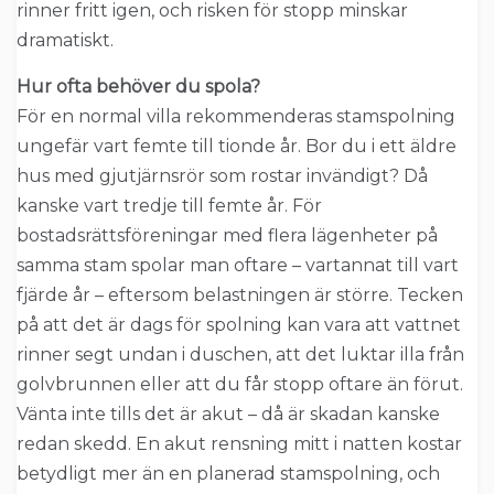
rinner fritt igen, och risken för stopp minskar
dramatiskt.
Hur ofta behöver du spola?
För en normal villa rekommenderas stamspolning
ungefär vart femte till tionde år. Bor du i ett äldre
hus med gjutjärnsrör som rostar invändigt? Då
kanske vart tredje till femte år. För
bostadsrättsföreningar med flera lägenheter på
samma stam spolar man oftare – vartannat till vart
fjärde år – eftersom belastningen är större. Tecken
på att det är dags för spolning kan vara att vattnet
rinner segt undan i duschen, att det luktar illa från
golvbrunnen eller att du får stopp oftare än förut.
Vänta inte tills det är akut – då är skadan kanske
redan skedd. En akut rensning mitt i natten kostar
betydligt mer än en planerad stamspolning, och