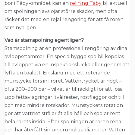
bor i Täby-området kan en
relining Täby
bli aktuell
om spolningen avslöjar större skador, men ofta
räcker det med en rejäl rengöring för att få rören
som nya igen.
Vad är stamspolning egentligen?
Stamspolning är en professionell rengöring av dina
avloppsstammar. En specialbyggd spolbil kopplas
till avloppet via en inspektionslucka eller genom att
lyfta en toalett. En slang med ett roterande
munstycke förs in i röret. Vattentrycket är högt –
ofta 200–300 bar – vilket är tillräckligt för att lösa
upp fettavlagringar, tvålrester, rostflaggor och till
och med mindre rotskador. Munstyckets rotation
gör att vattnet strålar åt alla håll och spolar rent
hela rörets insida. Efter spolningen är rören rena
och har återfått sin ursprungliga diameter. Vatten