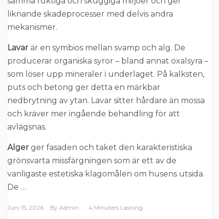
samma fuktiga och skuggiga miljöer och ger
liknande skadeprocesser med delvis andra
mekanismer.
Lavar
är en symbios mellan svamp och alg. De
producerar organiska syror – bland annat oxalsyra –
som löser upp mineraler i underlaget. På kalksten,
puts och betong ger detta en märkbar
nedbrytning av ytan. Lavar sitter hårdare än mossa
och kräver mer ingående behandling för att
avlägsnas.
Alger
ger fasaden och taket den karakteristiska
grönsvarta missfärgningen som är ett av de
vanligaste estetiska klagomålen om husens utsida.
De …
Juni 15, 2026
By
Admin
4 Minuters Läsning