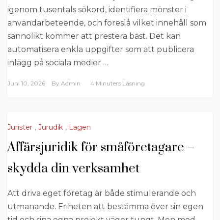
igenom tusentals sökord, identifiera mönster i
användarbeteende, och föreslå vilket innehåll som
sannolikt kommer att prestera bäst. Det kan
automatisera enkla uppgifter som att publicera
inlägg på sociala medier …
Juni 10, 2026
By
Admin
4 Minuters Läsning
Jurister
,
Jurudik
,
Lagen
Affärsjuridik för småföretagare –
skydda din verksamhet
Att driva eget företag är både stimulerande och
utmanande. Friheten att bestämma över sin egen
tid och sina egna projekt väger tungt. Men med