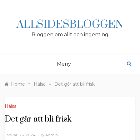
Skip
to
content
ALLSIDESBLOGGEN
Bloggen om allt och ingenting
Meny
»
»
Home
Hälsa
Det går att bli frisk
Hälsa
Det går att bli frisk
Januari 26, 2024
By
Admin